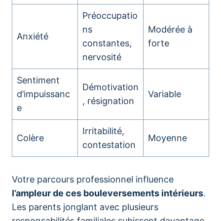
Préoccupatio
ns
Modérée à
Anxiété
constantes,
forte
nervosité
Sentiment
Démotivation
d’impuissanc
Variable
, résignation
e
Irritabilité,
Colère
Moyenne
contestation
Votre parcours professionnel influence
l’ampleur de ces bouleversements intérieurs
.
Les parents jonglant avec plusieurs
responsabilités familiales subissent davantage