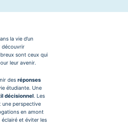
ns la vie d’un
r découvrir
breux sont ceux qui
our leur avenir.
enir des
réponses
vie étudiante. Une
til décisionnel
. Les
t une perspective
rogations en amont
éclairé et éviter les