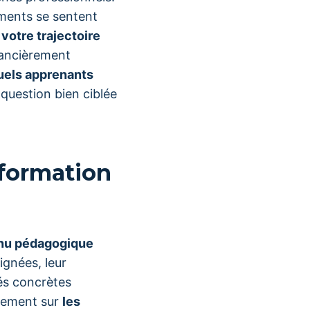
ments se sentent
votre trajectoire
inancièrement
tuels apprenants
question bien ciblée
 formation
tenu pédagogique
ignées, leur
és concrètes
alement sur
les