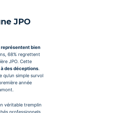
’une JPO
 représentent bien
ens, 68% regrettent
ière JPO. Cette
 à des déceptions
.
 qu’un simple survol
 première année
 amont.
n véritable tremplin
chés professionnels.