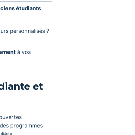
ciens étudiants
urs personnalisés ?
lement
à vos
diante et
 ouvertes
à des programmes
lière.