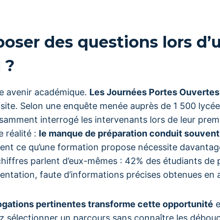
oser des questions lors d
 ?
e avenir académique.
Les Journées Portes Ouvertes
isite. Selon une enquête menée auprès de 1 500 lycé
isamment interrogé les intervenants lors de leur prem
e réalité :
le manque de préparation conduit souvent
nt ce qu’une formation propose nécessite davantage
chiffres parlent d’eux-mêmes : 42% des étudiants de
ientation, faute d’informations précises obtenues en
ogations pertinentes transforme cette opportunité
e
z sélectionner un parcours sans connaître les débou