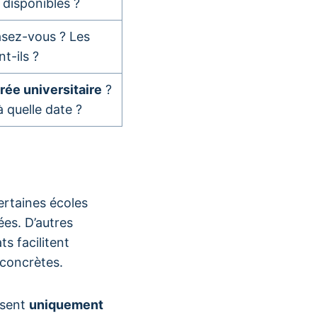
 disponibles ?
asez-vous ? Les
nt-ils ?
trée universitaire
?
à quelle date ?
ertaines écoles
ées. D’autres
ts facilitent
 concrètes.
ysent
uniquement